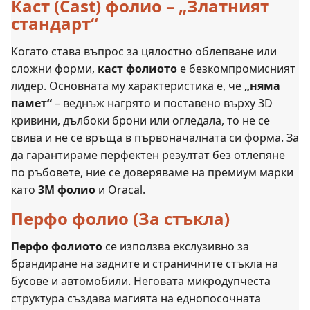
Каст (Cast) фолио – „Златният
стандарт“
Когато става въпрос за цялостно облепване или
сложни форми,
каст фолиото
е безкомпромисният
лидер. Основната му характеристика е, че
„няма
памет“
– веднъж нагрято и поставено върху 3D
кривини, дълбоки брони или огледала, то не се
свива и не се връща в първоначалната си форма. За
да гарантираме перфектен резултат без отлепяне
по ръбовете, ние се доверяваме на премиум марки
като
3M фолио
и Oracal.
Перфо фолио (За стъкла)
Перфо фолиото
се използва екслузивно за
брандиране на задните и страничните стъкла на
бусове и автомобили. Неговата микродупчеста
структура създава магията на еднопосочната