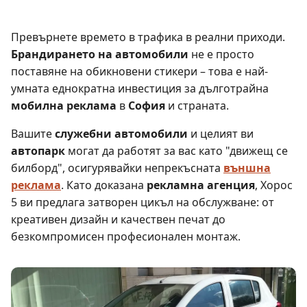
Превърнете времето в трафика в реални приходи.
Брандирането на автомобили
не е просто
поставяне на обикновени стикери – това е най-
умната еднократна инвестиция за дълготрайна
мобилна реклама
в
София
и страната.
Вашите
служебни автомобили
и целият ви
автопарк
могат да работят за вас като "движещ се
билборд", осигурявайки непрекъсната
външна
реклама
. Като доказана
рекламна агенция
, Хорос
5 ви предлага затворен цикъл на обслужване: от
креативен дизайн и качествен печат до
безкомпромисен професионален монтаж.