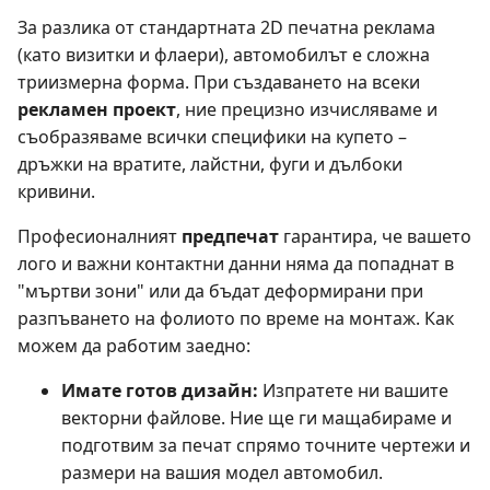
За разлика от стандартната 2D печатна реклама
(като визитки и флаери), автомобилът е сложна
триизмерна форма. При създаването на всеки
рекламен проект
, ние прецизно изчисляваме и
съобразяваме всички специфики на купето –
дръжки на вратите, лайстни, фуги и дълбоки
кривини.
Професионалният
предпечат
гарантира, че вашето
лого и важни контактни данни няма да попаднат в
"мъртви зони" или да бъдат деформирани при
разпъването на фолиото по време на монтаж. Как
можем да работим заедно:
Имате готов дизайн:
Изпратете ни вашите
векторни файлове. Ние ще ги мащабираме и
подготвим за печат спрямо точните чертежи и
размери на вашия модел автомобил.