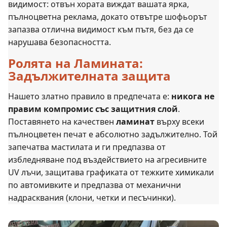
видимост: отвън хората виждат вашата ярка,
пълноцветна реклама, докато отвътре шофьорът
запазва отлична видимост към пътя, без да се
нарушава безопасността.
Ролята на Ламината:
Задължителната защита
Нашето златно правило в предпечата е:
никога не
правим компромис със защитния слой
.
Поставянето на качествен
ламинат
върху всеки
пълноцветен печат е абсолютно задължително. Той
запечатва мастилата и ги предпазва от
избледняване под въздействието на агресивните
UV лъчи, защитава графиката от тежките химикали
по автомивките и предпазва от механични
надрасквания (клони, четки и песъчинки).