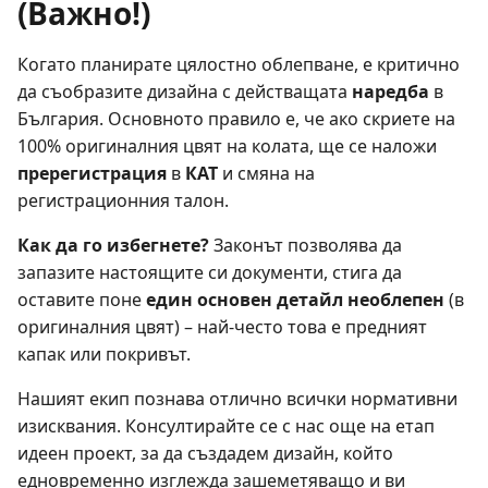
(Важно!)
Когато планирате цялостно облепване, е критично
да съобразите дизайна с действащата
наредба
в
България. Основното правило е, че ако скриете на
100% оригиналния цвят на колата, ще се наложи
пререгистрация
в
КАТ
и смяна на
регистрационния талон.
Как да го избегнете?
Законът позволява да
запазите настоящите си документи, стига да
оставите поне
един основен детайл необлепен
(в
оригиналния цвят) – най-често това е предният
капак или покривът.
Нашият екип познава отлично всички нормативни
изисквания. Консултирайте се с нас още на етап
идеен проект, за да създадем дизайн, който
едновременно изглежда зашеметяващо и ви