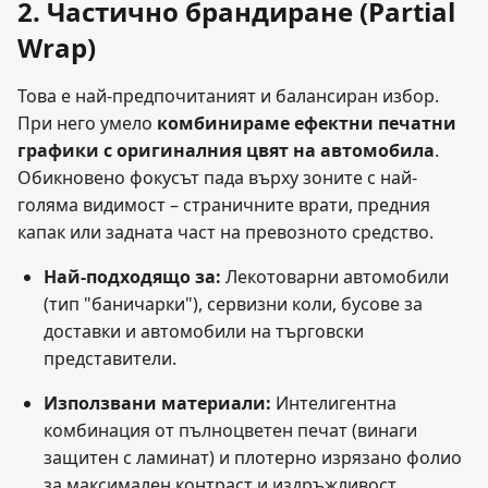
2. Частично брандиране (Partial
Wrap)
Това е най-предпочитаният и балансиран избор.
При него умело
комбинираме ефектни печатни
графики с оригиналния цвят на автомобила
.
Обикновено фокусът пада върху зоните с най-
голяма видимост – страничните врати, предния
капак или задната част на превозното средство.
Най-подходящо за:
Лекотоварни автомобили
(тип "баничарки"), сервизни коли, бусове за
доставки и автомобили на търговски
представители.
Използвани материали:
Интелигентна
комбинация от пълноцветен печат (винаги
защитен с ламинат) и плотерно изрязано фолио
за максимален контраст и издръжливост.