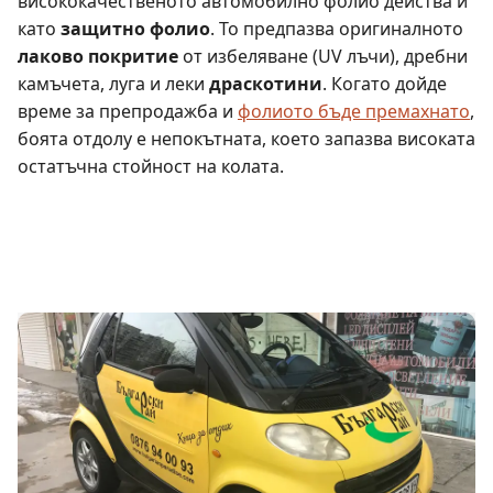
висококачественото автомобилно фолио действа и
като
защитно фолио
. То предпазва оригиналното
лаково покритие
от избеляване (UV лъчи), дребни
камъчета, луга и леки
драскотини
. Когато дойде
време за препродажба и
фолиото бъде премахнато
,
боята отдолу е непокътната, което запазва високата
остатъчна стойност на колата.