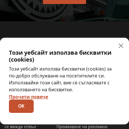
Този уебсайт използва бисквитки
(cookies)
Този уебсайт използва бисквитки (cookies) за
Дизайн, изработка и монтаж на реклами.
по-добро обслужване на посетителите си.
Използвайки този сайт, вие се съгласявате с
horos5@abv.bg
използването на бисквитки.
Рекламно фолио
Полезно
Прочети повече
Перфо фолио за
Как се лепи
ОК
прозорци и витрини
самозалепващо фолио
Пясъкоструйно фолио
Сваляне на
Фолио за прозорци да не
самозалепващо фолио
се вижда отвън
Премахване на рекламно