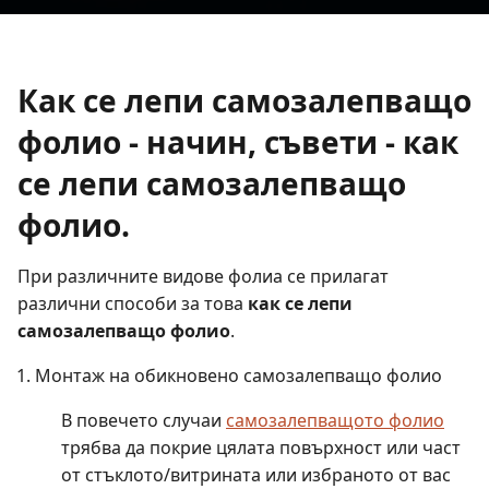
Как се лепи самозалепващо
фолио
- начин, съвети - как
се лепи самозалепващо
фолио.
При различните видове фолиа се прилагат
различни способи за това
как се лепи
самозалепващо фолио
.
Монтаж на обикновено самозалепващо фолио
В повечето случаи
самозалепващото фолио
трябва да покрие цялата повърхност или част
от стъклото/витрината или избраното от вас