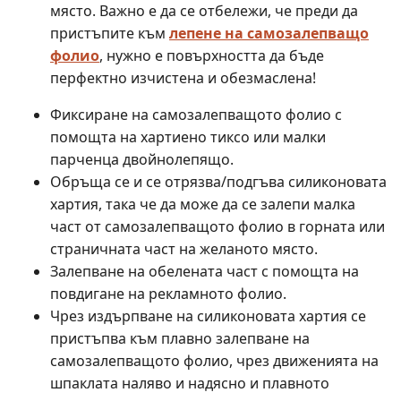
място. Важно е да се отбележи, че преди да
пристъпите към
лепене на самозалепващо
фолио
, нужно е повърхността да бъде
перфектно изчистена и обезмаслена!
Фиксиране на самозалепващото фолио с
помощта на хартиено тиксо или малки
парченца двойнолепящо.
Обръща се и се отрязва/подгъва силиконовата
хартия, така че да може да се залепи малка
част от самозалепващото фолио в горната или
страничната част на желаното място.
Залепване на обелената част с помощта на
повдигане на рекламното фолио.
Чрез издърпване на силиконовата хартия се
пристъпва към плавно залепване на
самозалепващото фолио, чрез движенията на
шпаклата наляво и надясно и плавното