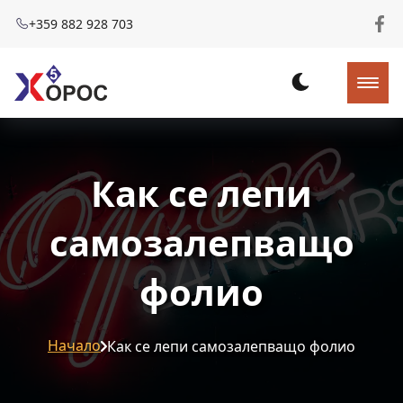
+359 882 928 703
Как се лепи
самозалепващо
фолио
Начало
Как се лепи самозалепващо фолио