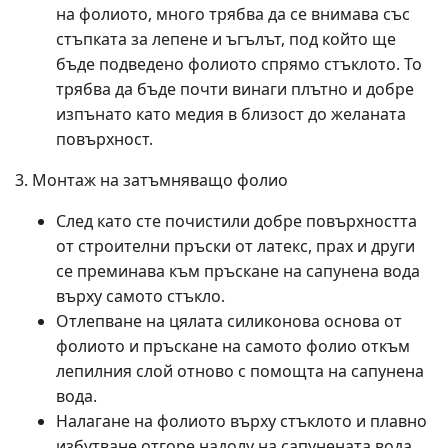
на фолиото, много трябва да се внимава със
стъпката за лепене и ъгълът, под който ще
бъде подведено фолиото спрямо стъклото. То
трябва да бъде почти винаги плътно и добре
изпънато като медия в близост до желаната
повърхност.
Монтаж на затъмняващо фолио
След като сте почистили добре повърхността
от строителни пръски от латекс, прах и други
се преминава към пръскане на сапунена вода
върху самото стъкло.
Отлепване на цялата силиконова основа от
фолиото и пръскане на самото фолио откъм
лепилния слой отново с помощта на сапунена
вода.
Налагане на фолиото върху стъклото и плавно
избутване отгоре надолу на сапунената вода