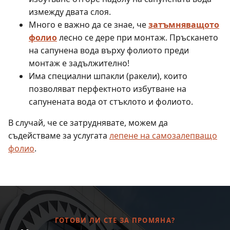
измежду двата слоя.
Много е важно да се знае, че
затъмняващото
фолио
лесно се дере при монтаж. Пръскането
на сапунена вода върху фолиото преди
монтаж е задължително!
Има специални шпакли (ракели), които
позволяват перфектното избутване на
сапунената вода от стъклото и фолиото.
В случай, че се затруднявате, можем да
съдействаме за услугата
лепене на самозалепващо
фолио
.
ГОТОВИ ЛИ СТЕ ЗА ПРОМЯНА?