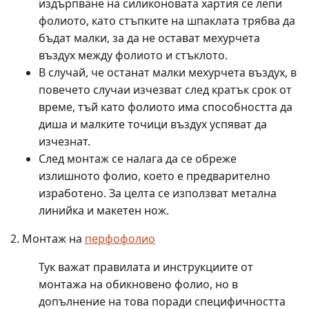
издърпване на силиконовата хартия се лепи
фолиото, като стъпките на шпаклата трябва да
бъдат малки, за да не остават мехурчета
въздух между фолиото и стъклото.
В случай, че останат малки мехурчета въздух, в
повечето случаи изчезват след кратък срок от
време, тъй като фолиото има способността да
диша и малките точици въздух успяват да
изчезнат.
След монтаж се налага да се обреже
излишното фолио, което е предварително
изработено. За целта се използват метална
линийка и макетен нож.
Монтаж на
перфофолио
Тук важат правилата и инструкциите от
монтажа на обикновено фолио, но в
допълнение на това поради специфичността