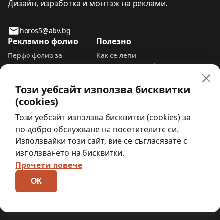
Дизайн, изработка и монтаж на реклами.
horos5@abv.bg
Рекламно фолио
Полезно
Перфо фолио за
Как се лепи
прозорци и витрини
самозалепващо фолио
Пясъкоструйно фолио
Сваляне на
Фолио за прозорци да не
самозалепващо фолио
Този уебсайт използва бисквитки
се вижда отвън
Премахване на рекламно
(cookies)
Самозалепващо фолио за
фолио от стъкло
Този уебсайт използва бисквитки (cookies) за
под
Табела работно време
шаблон
по-добро обслужване на посетителите си.
За нас
Използвайки този сайт, вие се съгласявате с
Карта на уебсайта
използването на бисквитки.
Прочети повече
ОК
Хорос 5 © 2012 - 2026. Всички права запазени.
Условия за ползване
Политика за поверителност