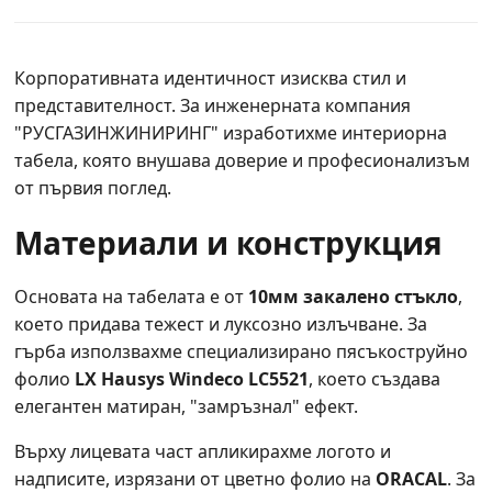
Корпоративната идентичност изисква стил и
представителност. За инженерната компания
"РУСГАЗИНЖИНИРИНГ" изработихме интериорна
табела, която внушава доверие и професионализъм
от първия поглед.
Материали и конструкция
Основата на табелата е от
10мм закалено стъкло
,
което придава тежест и луксозно излъчване. За
гърба използвахме специализирано пясъкоструйно
фолио
LX Hausys Windeco LC5521
, което създава
елегантен матиран, "замръзнал" ефект.
Върху лицевата част апликирахме логото и
надписите, изрязани от цветно фолио на
ORACAL
. За