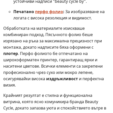
устойчиви надписи "beauty cycle by".
Печатано
перфо фолио
:
За изобразяване на
логата с висока резолюция и видимост.
Обработката на материалите изискваше
комбиниран подход. Пясъчното фолио беше
изрязано на ръка за максимална прецизност при
монтажа, докато надписите бяха оформени с
плотер
. Перфо фолиото бе отпечатано на
широкоформатен принтер, гарантиращ ярки и
наситени цветове. Всички елементи са закрепени
професионално чрез сухо или мокро лепене,
осигурявайки висока
издръжливост
и перфектна
визия.
Крайният резултат е стилна и функционална
витрина, която ясно комуникира бранда Beauty
Cycle, докато запазва уюта и спокойствието вътре в