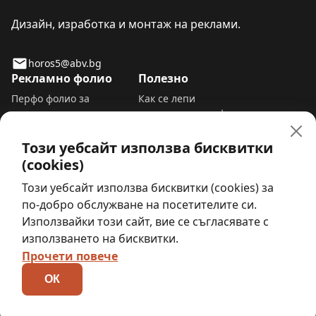
Дизайн, изработка и монтаж на реклами.
horos5@abv.bg
Рекламно фолио
Полезно
Перфо фолио за
Как се лепи
прозорци и витрини
самозалепващо фолио
Пясъкоструйно фолио
Сваляне на
Фолио за прозорци да не
самозалепващо фолио
Този уебсайт използва бисквитки
се вижда отвън
Премахване на рекламно
(cookies)
Самозалепващо фолио за
фолио от стъкло
Този уебсайт използва бисквитки (cookies) за
под
Табела работно време
шаблон
по-добро обслужване на посетителите си.
За нас
Използвайки този сайт, вие се съгласявате с
Карта на уебсайта
използването на бисквитки.
Прочети повече
ОК
Хорос 5 © 2012 - 2026. Всички права запазени.
Условия за ползване
Политика за поверителност