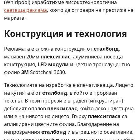
(Whirlpool) изработихме високотехнологична
светеща реклама
, която да отговаря на престижа на
марката.
Конструкция и технология
Рекламата е сложна конструкция от
еталбонд
,
масивен 20мм
плексиглас
, алуминиева носеща
конструкция,
LED модули
и цветно транслуцентно
фолио
3M
Scotchcal 3630.
Технологията на изработка е впечатляваща. Лицето
на кутията е от
еталбонд
, в който е прорязан
текстът. В тези прорези е вграден (инкрустиран)
дебелият опалов
плексиглас
, който леко надстърча
или е на нивото на лицето. Върху
плексигласа
са
апликирани цветните фолиа. Благодарение на
непрозрачния
еталбонд
и вътрешното осветление,
светят единствено буквите и символите, създавайки