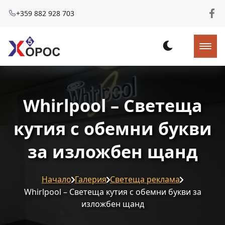
+359 882 928 703
Whirlpool – Светеща
кутия с обемни букви
за изложбен щанд
Начало
Галерия
Светеща реклама
Whirlpool – Светеща кутия с обемни букви за
изложбен щанд