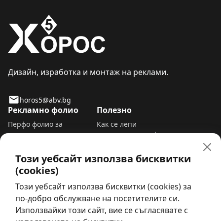
Дизайн, изработка и монтаж на реклами.
horos5@abv.bg
Рекламно фолио
Полезно
Перфо фолио за
Как се лепи
прозорци и витрини
самозалепващо фолио
Пясъкоструйно фолио
Сваляне на
Фолио за прозорци да не
самозалепващо фолио
Този уебсайт използва бисквитки
се вижда отвън
Премахване на рекламно
(cookies)
Самозалепващо фолио за
фолио от стъкло
Този уебсайт използва бисквитки (cookies) за
под
Табела работно време
шаблон
по-добро обслужване на посетителите си.
За нас
Използвайки този сайт, вие се съгласявате с
Карта на уебсайта