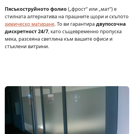
Пясъкоструйното фолио
(„фрост“ или „мат“) е
стилната алтернатива на прашните щори и скъпото
химическо матиране
. То ви гарантира
двупосочна
дискретност 24/7
, като същевременно пропуска
мека, разсеяна светлина към вашите офиси и
стъклени витрини.