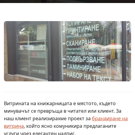
Витрината на книжарницата е мястото, където
минувачът се превръща в читател или клиент. За
наш клиент реализирахме проект за
брандиране на
витрина
, който ясно комуникира предлаганите
услуги чрез елегантен надпис.