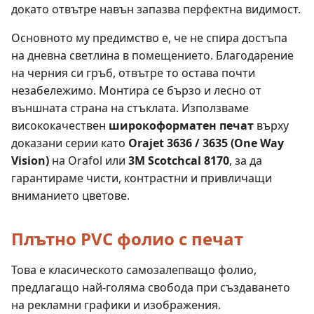
докато отвътре навън запазва перфектна видимост.
Основното му предимство е, че не спира достъпа
на дневна светлина в помещението. Благодарение
на черния си гръб, отвътре то остава почти
незабележимо. Монтира се бързо и лесно от
външната страна на стъклата. Използваме
висококачествен
широкоформатен печат
върху
доказани серии като
Orajet 3636 / 3635 (One Way
Vision)
на Orafol или
3M Scotchcal 8170
, за да
гарантираме чисти, контрастни и привличащи
вниманието цветове.
Плътно PVC фолио с печат
Това е класическото самозалепващо фолио,
предлагащо най-голяма свобода при създаването
на рекламни графики и изображения.