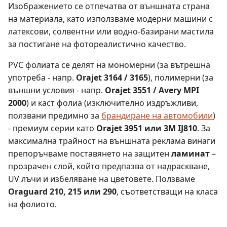
Изображението се отпечатва от външната страна
на материала, като използваме модерни машини с
латексови, солвентни или водно-базирани мастила
за постигане на фотореалистично качество.
PVC фолиата се делят на мономерни (за вътрешна
употреба - напр.
Orajet 3164 / 3165
), полимерни (за
външни условия - напр.
Orajet 3551 / Avery MPI
2000
) и каст фолиа (изключително издръжливи,
ползвани предимно за
брандиране на автомобили
)
- премиум серии като
Orajet 3951 или 3M IJ810
. За
максимална трайност на външната реклама винаги
препоръчваме поставянето на защитен
ламинат
–
прозрачен слой, който предпазва от надраскване,
UV лъчи и избеляване на цветовете. Ползваме
Oraguard 210, 215 или 290
, съответстващи на класа
на фолиото.