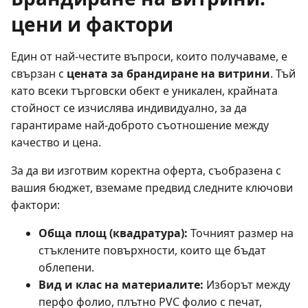
цени и фактори
Един от най-честите въпроси, които получаваме, е
свързан с
цената за брандиране на витрини
. Тъй
като всеки търговски обект е уникален, крайната
стойност се изчислява индивидуално, за да
гарантираме най-доброто съотношение между
качество и цена.
За да ви изготвим коректна оферта, съобразена с
вашия бюджет, вземаме предвид следните ключови
фактори:
Обща площ (квадратура):
Точният размер на
стъклените повърхности, които ще бъдат
облепени.
Вид и клас на материалите:
Изборът между
перфо фолио, плътно PVC фолио с печат,