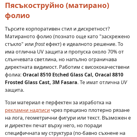
Пясъкоструйно (матирано)
фолио
Търсите корпоративен стил и дискретност?
Матираното фолио (познато още като "заскрежено
стъкло" или
frost
ефект) е идеалното решение. То
има отлична UV защита и пропуска около 70% от
слънчевата светлина, но напълно ограничава
директната видимост. Работим с висококачествени
фолиа:
Oracal 8510 Etched Glass Cal, Oracal 8810
Frosted Glass Cast, 3M Fasara
. Те имат отлична
UV
защита.
Този материал е перфектен за изработка на
рекламни надписи
чрез прецизно плотерно рязане
на лога, геометрични фигури или текст. Възможен е
и директен печат върху него, но поради
специфичната му структура (по-бавно съхнене на