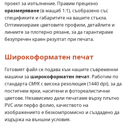
проект за изпълнение. Правим прецизно
оразмеряване
(в мащаб 1:1), съобразено със
спецификите и габаритите на вашите стъкла.
Оптимизираме цветовите профили, детайлите и
линиите за плотерно рязане, за да гарантираме
безупречен краен резултат при печата.
Широкоформатен печат
Готовият файл се подава към нашите съвременни
машини за
широкоформатен печат
. Работим по
стандарта
CMYK
с висока резолюция (1440 dpi), за да
постигнем ярки, наситени и фотореалистични
цветове. Независимо дали печатаме върху плътно
PVC или перфо фолио, качеството на
изображението е безкомпромисно и създадено да
издържа на външни условия.