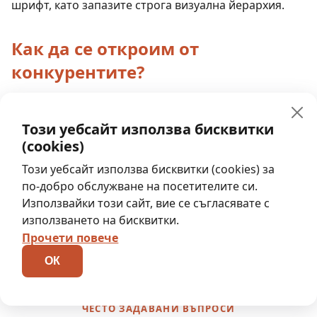
шрифт, като запазите строга визуална йерархия.
Как да се откроим от
конкурентите?
Заложете на правилото "по-малкото е повече".
Семплият, модерен дизайн с кратко, ударно
Този уебсайт използва бисквитки
послание работи в пъти по-добре от претрупаната
(cookies)
витрина. Целта е визуалните елементи да грабнат
Този уебсайт използва бисквитки (cookies) за
вниманието мигновено и да оставят трайно,
по-добро обслужване на посетителите си.
позитивно впечатление у всеки потенциален
Използвайки този сайт, вие се съгласявате с
клиент.
използването на бисквитки.
Прочети повече
ОК
ЧЕСТО ЗАДАВАНИ ВЪПРОСИ