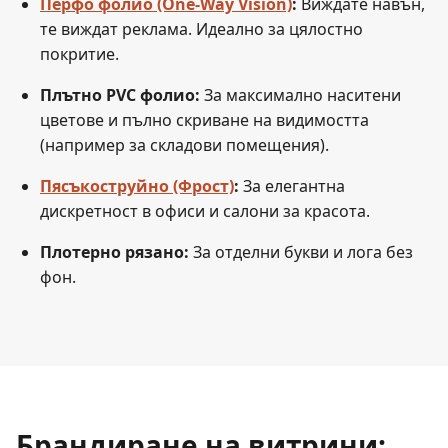
Перфо фолио (One-Way Vision)
:
Виждате навън,
те виждат реклама. Идеално за цялостно
покритие.
Плътно PVC фолио:
За максимално наситени
цветове и пълно скриване на видимостта
(например за складови помещения).
Пясъкоструйно (Фрост)
:
За елегантна
дискретност в офиси и салони за красота.
Плотерно рязано:
За отделни букви и лога без
фон.
Брандиране на витрини: