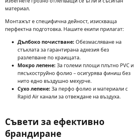
избегнете грозно отлепващи се ъгли и съсипан
материал.
Монтажът е специфична дейност, изискваща
перфектна подготовка. Нашите екипи прилагат:
Дълбоко почистване:
Обезмасляване на
стъклата за гарантирана адхезия без
разлепване по краищата.
Мокро лепене:
За големи площи плътно PVC и
пясъкоструйно фолио – осигурява финиш без
нито едно въздушно мехурче.
Сухо лепене:
За перфо фолио и материали с
Rapid Air канали за отвеждане на въздуха.
Съвети за ефективно
брандиране