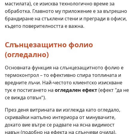
мастилата), се изисква технологично време за
обработка. Главното му приложение е за вътрешно
брандиране на стъклени стени и прегради в офиси,
където поверителността е важна.
Слънцезащитно фолио
(огледално)
Основната функция на слънцезащитното фолио е
термоконтрол – то ефективно спира топлината и
вредните лъчи. Най-честото клиентско изискване
тук е постигането на
огледален ефект
(ефект "да не
се вижда отвън").
През деня витрината ви изглежда като огледало,
скривайки напълно интериора от минувачите,
докато вие вътре се радвате на ясна видимост
навън (подобно на ефекта на слънчеви очила).